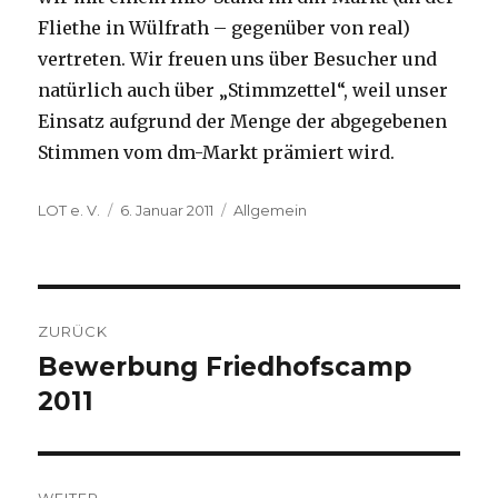
Fliethe in Wülfrath – gegenüber von real)
vertreten. Wir freuen uns über Besucher und
natürlich auch über „Stimmzettel“, weil unser
Einsatz aufgrund der Menge der abgegebenen
Stimmen vom dm-Markt prämiert wird.
Autor
Veröffentlicht
Kategorien
LOT e. V.
6. Januar 2011
Allgemein
am
Beitragsnavigation
ZURÜCK
Bewerbung Friedhofscamp
Vorheriger
Beitrag:
2011
WEITER