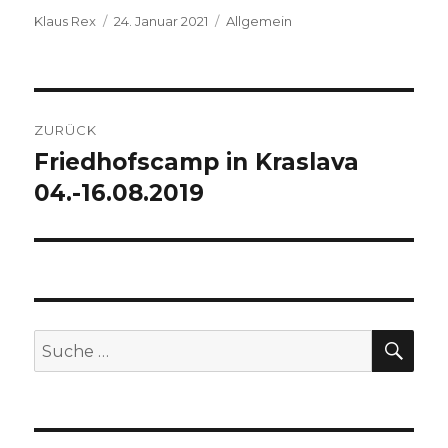
Autor
Veröffentlicht
Kategorien
Klaus Rex
24. Januar 2021
Allgemein
am
Beitragsnavigation
ZURÜCK
Friedhofscamp in Kraslava
Vorheriger
Beitrag:
04.-16.08.2019
SU
Suche
nach: