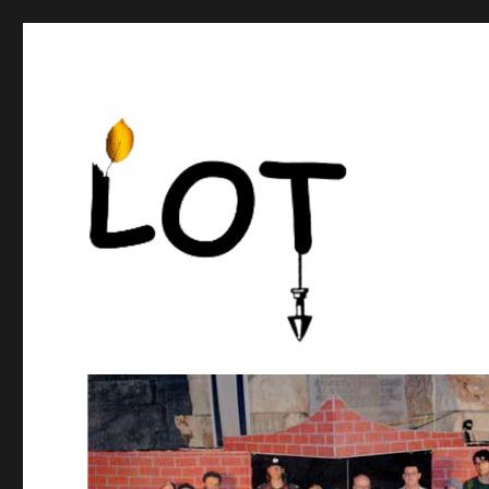
erinnern – begegnen – gestalten
LOT e. V.