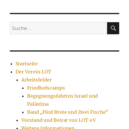
HERI
GE
SEIT
E
SU
Suche
nach:
Startseite
Der Verein LOT
Arbeitsfelder
Friedhofscamps
Begegnungsfahrten Israel und
Palästina
Band „Fünf Brote und Zwei Fische“
Vorstand und Beirat von LOT e.V.
Weitere Informationen