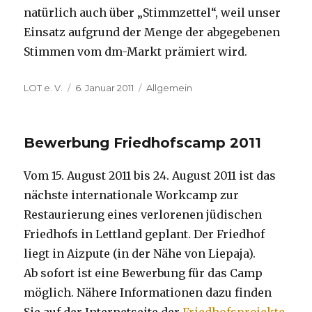
natürlich auch über „Stimmzettel“, weil unser
Einsatz aufgrund der Menge der abgegebenen
Stimmen vom dm-Markt prämiert wird.
Autor
Veröffentlicht
Kategorien
LOT e. V.
6. Januar 2011
Allgemein
am
Bewerbung Friedhofscamp 2011
Vom 15. August 2011 bis 24. August 2011 ist das
nächste internationale Workcamp zur
Restaurierung eines verlorenen jüdischen
Friedhofs in Lettland geplant. Der Friedhof
liegt in Aizpute (in der Nähe von Liepaja).
Ab sofort ist eine Bewerbung für das Camp
möglich. Nähere Informationen dazu finden
Sie auf der Internetseite der
Friedhofsprojekte