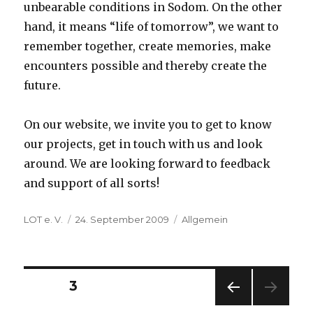
unbearable conditions in Sodom. On the other
hand, it means “life of tomorrow”, we want to
remember together, create memories, make
encounters possible and thereby create the
future.
On our website, we invite you to get to know
our projects, get in touch with us and look
around. We are looking forward to feedback
and support of all sorts!
Autor
Veröffentlicht
Kategorien
LOT e. V.
24. September 2009
Allgemein
am
Beitragsnavigation
SEITE
3
VOR